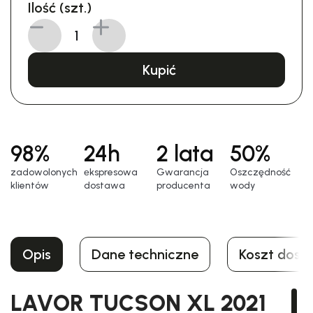
Ilość (szt.)
Kupić
98%
24h
2 lata
50%
zadowolonych
еkspresowa
Gwarancja
Oszczędność
klientów
dostawa
producenta
wody
Opis
Dane techniczne
Koszt dost
LAVOR TUCSON XL 2021