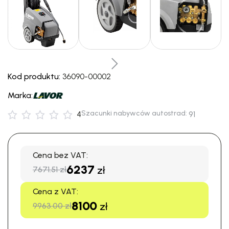
Kod produktu:
36090-00002
Marka:
Szacunki nabywców autostrad:
4
91
Cena bez VAT:
6237
zł
7671.51 zł
Cena z VAT:
8100
zł
9963.00 zł