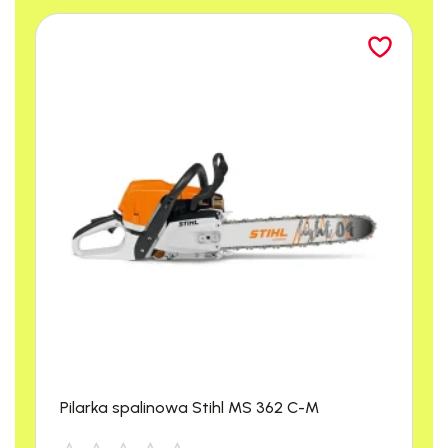
Trzy ceramiczne tłoki
zapewniają wysoką wydajność pracy
,
a wykonanie z wysokiej jakości komponentów zapewnia
doskonałe parametry użytkowe i długą bezproblemową
eksploatację
.
Maszynę cechują:
wysoka skuteczność czyszczenia, łatwa
regulacja ciśnienia roboczego w jednym pokrętle, do
200
barów
i przepływ wody do aż
1260 l/h
.
Grupa Lavorwash jest światowym liderem w przemyśle
czyszczącym już od 1975 roku.
Z biegiem lat, Lavorwash stał się producentem
wyspecjalizowanych systemów czyszczących dla
gospodarstw domowych oraz użytku komercyjnego
Pilarka spalinowa Stihl MS 362 C-M
charakteryzujących się innowacjami oraz najwyższą jakością
produktów.