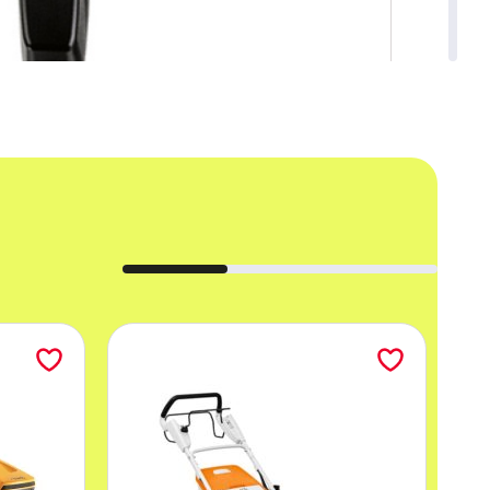
Kompatybilna z myjkami WV Karcher.