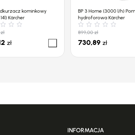
dkurzacz kominkowy
BP 3 Home (3000 l/h) Po
14l) Kärcher
hydroforowa Kärcher
0
zł
899,00
zł
EN NA 2020 ROK W PROMOCYJNEJ CENIE !
12
730,89
zł
zł
KIEN, DZIĘKI KTÓREJ CZYSZCZENIE OKIEN BĘDZIE
t od teraz
bardziej proste i szybsze
!
ejszy
akumulator litowo-jonowy
oraz
wskaźnik LE
asu przekładają się na bardziej
komfortowe czysz
chwyt
pozwala pewniej trzymać urządzenie pod
posażeniu posiada
ssawkę (280 mm)
do szerokic
INFORMACJA
odek do czyszczenia okien (20 ml koncentratu).