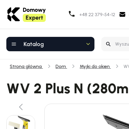
+48 22 379-54-12
Katalog
Strona główna
Dom
Myjki do okien
WV
WV 2 Plus N (280m