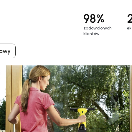
98%
zadowolonych
еk
klientów
tawy