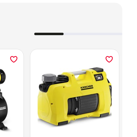
 smug, zacieków na parapetach i brudnych
waniu
znacząco się wydłuża
.