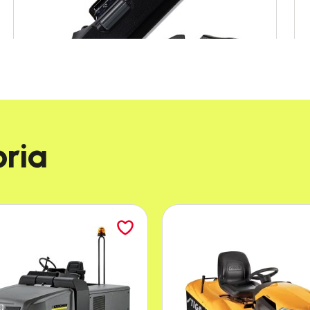
ia​
Przeznaczone do okien o małych i
dużych powierzchniach.
Próbka koncentratu RM 503