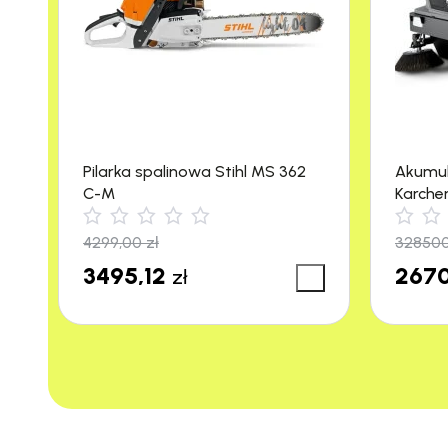
Pilarka spalinowa Stihl MS 362
Akumu
C-M
Karche
m²/h)
4299,00
zł
32850
3495,12
2670
zł
Kupując u nas masz pewność, że produkt jes