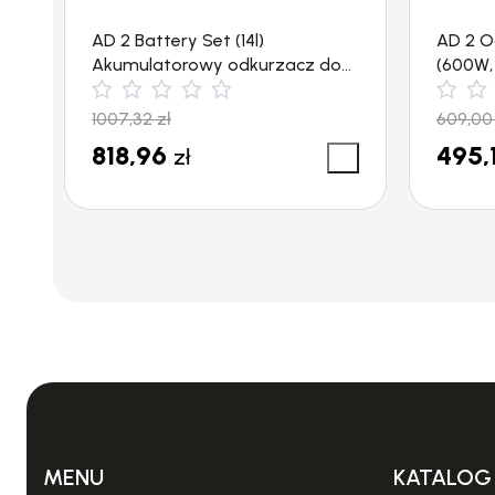
AD 2 Battery Set (14l)
AD 2 O
Akumulatorowy odkurzacz do
(600W, 
popiołu Kärcher
1007,32
zł
609,0
NAJNOWSZY MODEL NIEZAWODNEJ MYJKI DO OKI
818,96
495,
zł
JUŻ DZISIAJ KUP NAJNOWSZY MODEL MYJKI DO O
Czyszczenie okien dzięki WV 2 Plus N
Karcher
jes
Model
WV 2 Plus N
jest wyposażony w pojemni
urządzenia.
Mniejsza waga i niższy poziom emitowanego hał
brudnej jest łatwy do opróżnienia.
Gumowany u
Myjka Karcher WV 2 Plus N
w standardowym wy
MENU
KATALOG
spryskiwacz
z butelką i
padem z mikrofibry
, śr