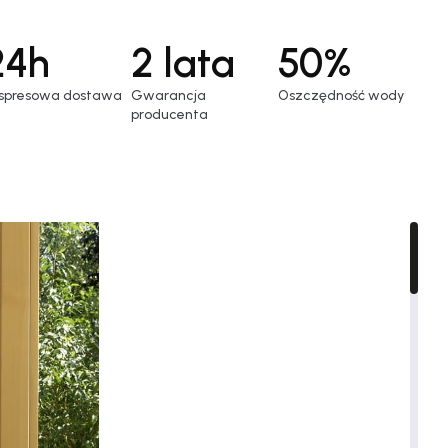
24h
2 lata
50%
spresowa dostawa
Gwarancja
Oszczędność wody
producenta