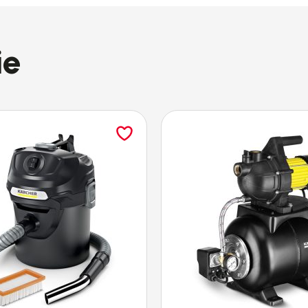
n Kärcher
. Poręczne urządzenie do mycia okien
bez
baterię
dzięki której
czas pracy
na jednym nałado
ie