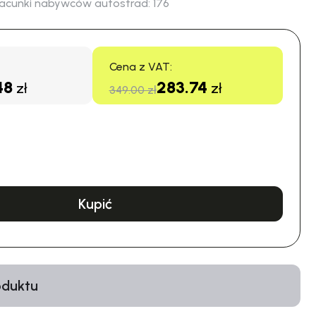
acunki nabywców autostrad:
176
Cena z VAT:
48
283.74
zł
zł
349.00 zł
Kupić
oduktu