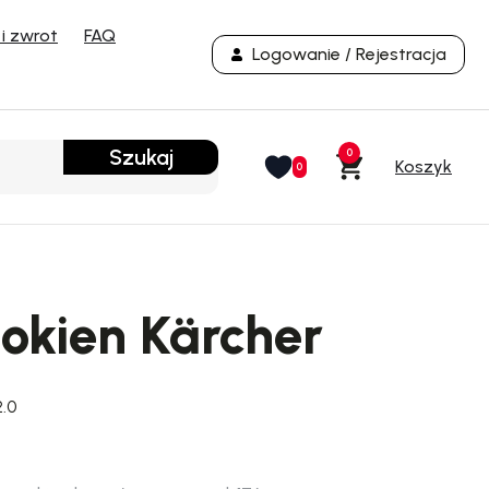
i zwrot
FAQ
Logowanie / Rejestracja
Szukaj
0
0
okien Kärcher
2.0