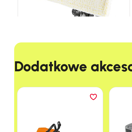
Dodatkowe akcesor
Posiada głowicę czyszczącą wraz z
padem do okien.