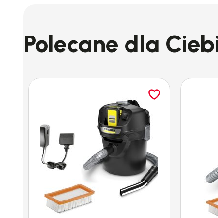
WV 2 PLUS N
to najnowszy model
myjki do okie
rąk
. W tym modelu
zastosowano pojemniejszą 
Polecane dla Cieb