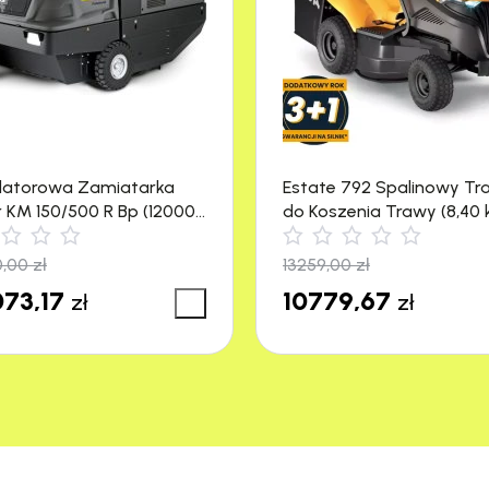
latorowa Zamiatarka
Estate 792 Spalinowy Tr
r KM 150/500 R Bp (12000
do Koszenia Trawy (8,40 
4500 m²) Stiga
0,00
zł
13259,00
zł
73,17
10779,67
zł
zł
Do czyszczenia wszystkich szklanych
powierzchni.
t oryginalny.