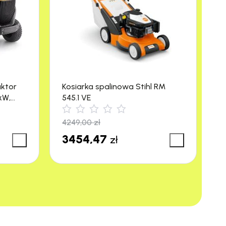
aktor
Kosiarka spalinowa Stihl RM
M
kW,
545.1 VE
R
4249,00
zł
3
3454,47
3
zł