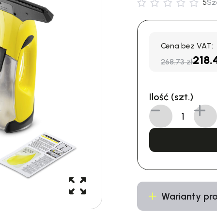
5
Sz
Cena bez VAT:
218.
268.73 zł
Ilość (szt.)
Warianty pr