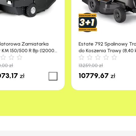
latorowa Zamiatarka
Estate 792 Spalinowy Tr
r KM 150/500 R Bp (12000
do Koszenia Trawy (8,40 
4500 m²) Stiga
0,00
zł
13259,00
zł
73,17
10779,67
zł
zł
0 mm