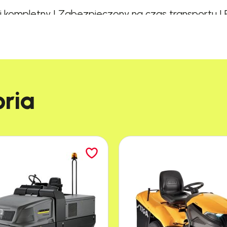
kompletny | Zabezpieczony na czas transportu | Po
ia​
IA IPC YP 1/6 ECO B