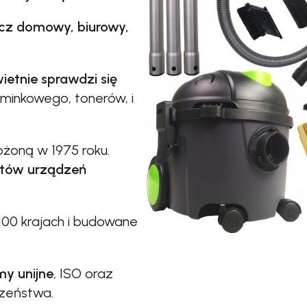
cz domowy, biurowy,
ietnie sprawdzi się
ominkowego, tonerów, i
ożoną w 1975 roku.
ntów urządzeń
100 krajach i budowane
my unijne
, ISO oraz
czeństwa.