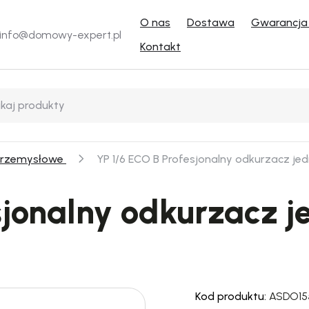
O nas
Dostawa
Gwarancja 
info@domowy-expert.pl
Kontakt
przemysłowe
YP 1/6 ECO B Profesjonalny odkurzacz jedn
sjonalny odkurzacz j
Kod produktu:
ASDO15