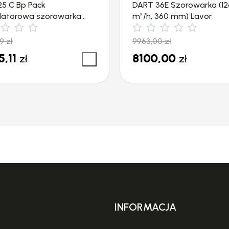
25 C Bp Pack
DART 36E Szorowarka (1
atorowa szorowarka
m²/h, 360 mm) Lavor
, 1720m²/h) Kärcher
99
zł
9963,00
zł
5,11
8100,00
zł
zł
OWE RURY 2 X 0,5 M
3.SSAWKA SZCZELINOWA
ĄCY 2,5 M
7.SSAWKA PODŁOGOWA DO 
NA SUCHO 400 MM
T WĘŻA Z REGULACJĄ
11.SSAWKA PODŁOGOWA DO 
NA MOKRO 400 MM
INFORMACJA