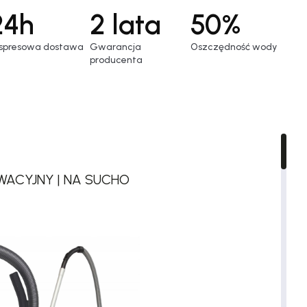
24h
2 lata
50%
spresowa dostawa
Gwarancja
Oszczędność wody
producenta
OWACYJNY | NA SUCHO