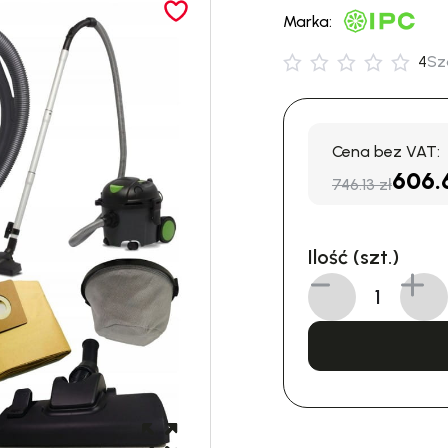
Marka:
4
Sz
Cena bez VAT:
606.
746.13 zł
Ilość (szt.)