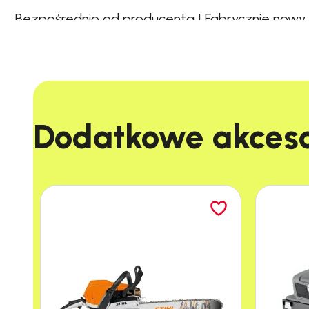
Bezpośrednio od producenta | Fabrycznie nowy i 
Dodatkowe akcesor
SPECYFIKACJA TECHNICZNA URZĄDZEN