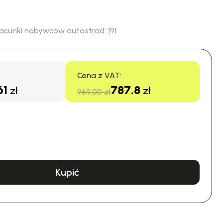
acunki nabywców autostrad:
191
Cena z VAT:
61
787.8
zł
zł
969.00 zł
Kupić