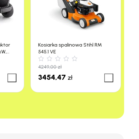
aktor
Kosiarka spalinowa Stihl RM
M
kW,
545.1 VE
R
4249,00
zł
3
3454,47
3
zł