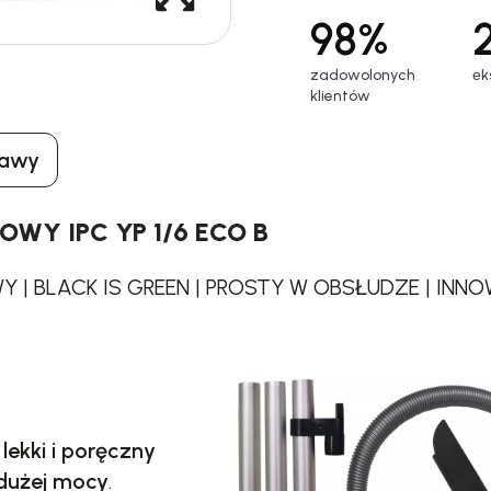
98%
zadowolonych
еk
klientów
tawy
Y IPC YP 1/6 ECO B
 | BLACK IS GREEN | PROSTY W OBSŁUDZE | INN
 lekki i poręczny
dużej mocy
.