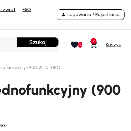
i zwrot
FAQ
Logowanie / Rejestracja
Szukaj
0
0
ofunkcyjny (900 W, 10 l) IPC
ednofunkcyjny (900
507