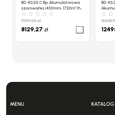
BD 43/25 C Bp Akumulatorowa
BD 43/
szorowarka (430mm, 1720m²/h)
Akumul
Kärcher
(430mm
WYPOSAŻENIE:
9999,00
zł
15368,
8129,27
1249
zł
1.ODKURZACZ GP 1/35 WD
2.PLASTIK
5.ORYGINALNY KARTON
6.WĄŻ SS
9.KÓŁKA TRANSPORTOWE 4 SZT.
10.UCHWY
CIŚNIENIA
MENU
KATALOG