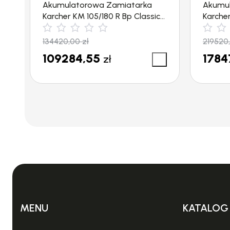
Akumulatorowa Zamiatarka
Akumu
Karcher KM 105/180 R Bp Classic
Karche
Akumulatorowa Zamiatar
(6300 m²/h)
m²/h)
134420,00
zł
219520
129.0
109284,55
1784
zł
Zamiatarka wyposażona w:
Napęd elektryczny
Akumulator
– Z systemem centralnego ładowa
Ładowarkę
MENU
KATALOG