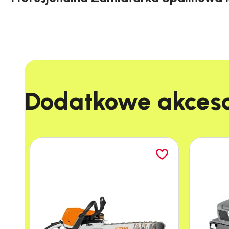
Zamiatarka Karcher KM 130/300 R D to
potężne 
Diesla
i wytrzymałej konstrukcji, ta zamiatarka
jest ona doskonała do ciężkich zadań. Zaproje
Duży zbiornik o pojemności 300 litrów oznacza 
Dodatkowe akcesor
Specyfikacja techniczna
Rodzaj napędu
Napęd trakcyjny
Producent silnika