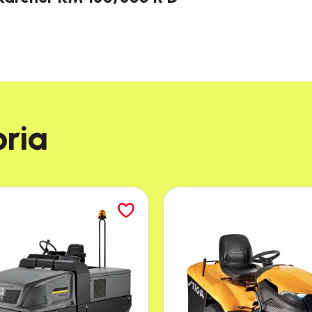
narzędzie dla profesjonalistów
, idealne do różnyc
 gwarantuje efektywność i niezawodność. Hydraulic
ktowana z myślą o ergonomii, zapewnia łatwość ob
mniej przerw na opróżnianie, co przekłada się na 
ia​
Diesel
Czterosuwowy silnik
Yanmar