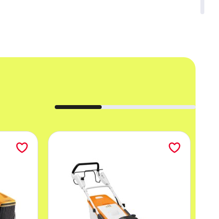
h gałęzi przemysłu. Dzięki
silnemu silnikowi
zny napęd i system zamiatania sprawiają, że
sługi nawet dla początkujących operatorów.
wyższą wydajność pracy.