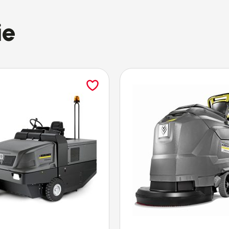
ie
951
951
2040 x 1330 x 1430
OSTĘPNA JEST W RÓWN
KONFIGURACJACH
ługi Klienta.