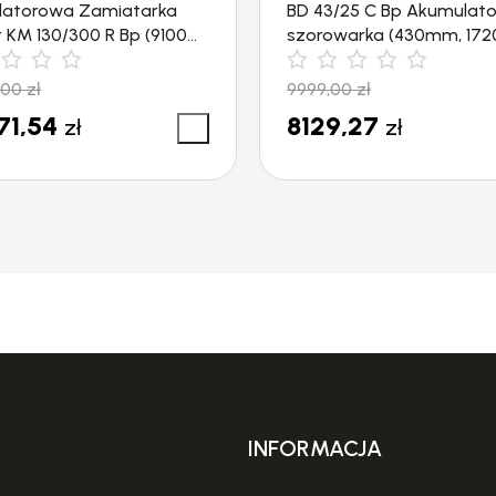
latorowa Zamiatarka
BD 43/25 C Bp Akumulat
r KM 130/300 R Bp (9100
szorowarka (430mm, 172
ka Karcher KM 130/300 R
Kärcher
,00
zł
9999,00
zł
71,54
8129,27
zł
zł
nia. Ładowanie zajmuje do 10 godzin.
INFORMACJA