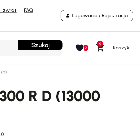
i zwrot
FAQ
Logowanie / Rejestracja
Szukaj
0
0
/h)
300 R D (13000
.0