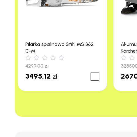
Moc napędu (kW)
Wydajność powierzchniowa (m²/h)
Szerokość robocza (mm)
Pilarka spalinowa Stihl MS 362
Akumu
C-M
Karche
Szerokość robocza z 1 szczotką boczną 
m²/h)
4299,00
zł
32850
Szerokość robocza z 2 szczotkami bocz
3495,12
2670
zł
Zbiornik zanieczyszczeń (l)
Zdolność do pokonywania wzniesień (%)
Prędkość robocza (km/h)
Powierzchnia filtracyjna (m²)