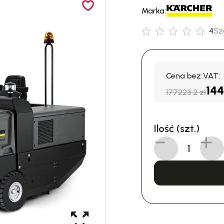
Marka:
4
Sz
Cena bez VAT:
144
177223.2 zł
Ilość (szt.)