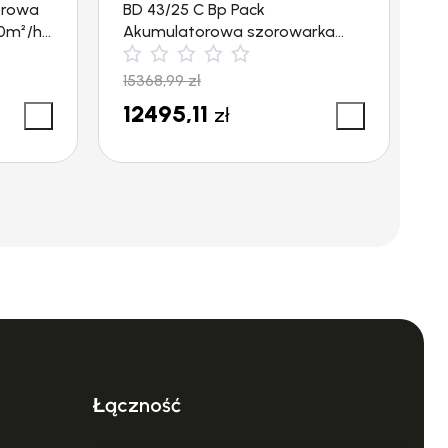
orowa
BD 43/25 C Bp Pack
B
0m²/h)
Akumulatorowa szorowarka
B
 Bp Pack – 1.186-
(430mm, 1720m²/h) Kärcher
K
15368,99
zł
2
12495,11
2
zł
Łączność