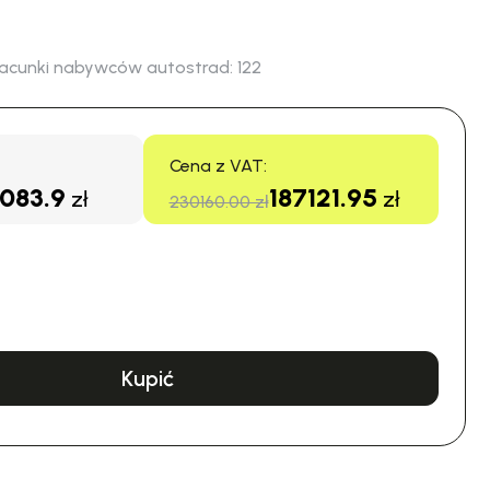
acunki nabywców autostrad:
122
Cena z VAT:
083.9
187121.95
zł
zł
230160.00 zł
Kupić