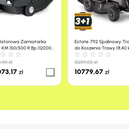
15,8
13000
1000
latorowa Zamiatarka
Estate 792 Spalinowy Tr
r KM 150/500 R Bp (12000
do Koszenia Trawy (8,40 
(mm)
1300
4500 m²) Stiga
0,00
zł
13259,00
zł
nymi (mm)
1550
73,17
10779,67
zł
zł
300
18
10
5,5