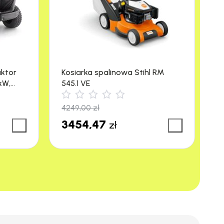
aktor
Kosiarka spalinowa Stihl RM
M
kW,
545.1 VE
R
4249,00
zł
3
3454,47
3
zł