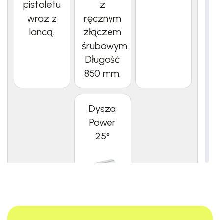
pistoletu
z
wraz z
ręcznym
lancą.
złączem
śrubowym.
Długość
850 mm.
Dysza
Power
25°
Dysza o
kącie