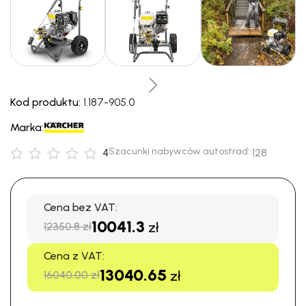
Kod produktu:
1.187-905.0
Marka:
Szacunki nabywców autostrad:
4
128
Cena bez VAT:
10041.3
zł
12350.8 zł
Cena z VAT:
13040.65
zł
16040.00 zł