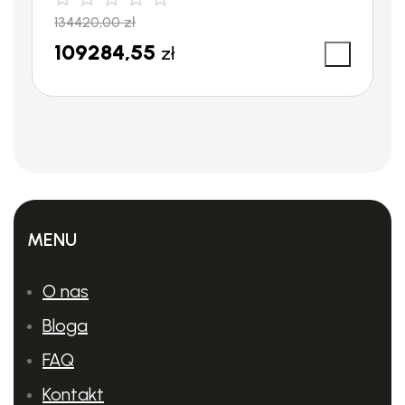
134420,00
zł
109284,55
zł
MENU
O nas
Bloga
FAQ
Kontakt
Wysoka niezależność