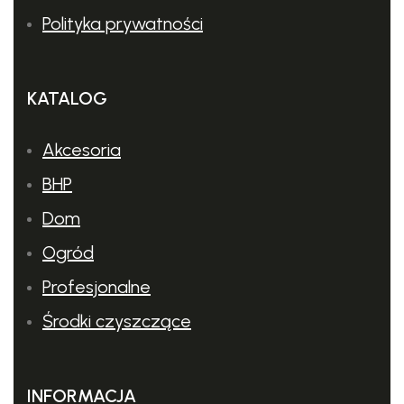
Polityka prywatności
Eksploatacja niezależna od dostępności źródła prądu, dzięki
mocnemu silnikowi Honda. Korzystając z opcjonalnych
akcesoriów, urządzenie to może czerpać wodę ze
KATALOG
sztucznych i naturalnych zbiorników wodnych.
Akcesoria
BHP
Dom
Ogród
Profesjonalne
Środki czyszczące
INFORMACJA