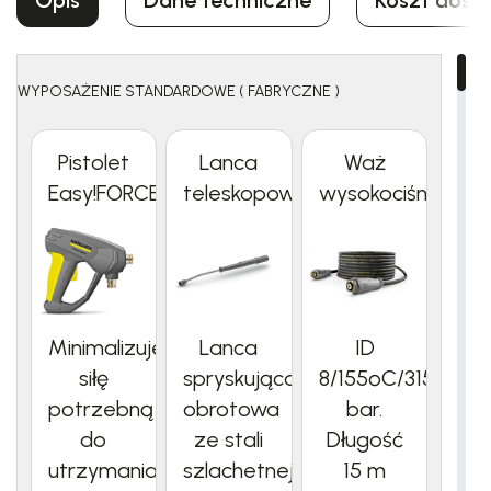
Opis
Dane techniczne
Koszt dost
WYPOSAŻENIE STANDARDOWE ( FABRYCZNE )
Pistolet
Lanca
Waż
Easy!FORCE
teleskopowa
wysokociśnieniow
Minimalizuje
Lanca
ID
siłę
spryskująca
8/155ºC/315
potrzebną
obrotowa
bar.
do
ze stali
Długość
utrzymania
szlachetnej
15 m