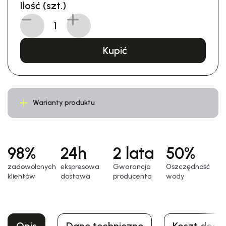
Ilość (szt.)
Kupić
Warianty produktu
98%
24h
2 lata
50%
zadowolonych
еkspresowa
Gwarancja
Oszczędność
klientów
dostawa
producenta
wody