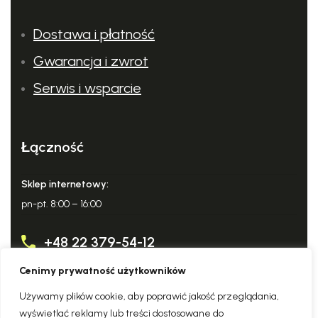
Dostawa i płatność
Gwarancja i zwrot
Serwis i wsparcie
Łatwa obsługa
Ergonomicznie zaprojektowana rama urządzenia ułatwia
Łączność
jego transport, a dmuchane, duże koła są odporne na
przebicie.
Sklep internetowy:
pn-pt. 8:00 – 16:00
+48 22 379-54-12
Cenimy prywatność użytkowników
info@domowy-expert.pl
Używamy plików cookie, aby poprawić jakość przeglądania,
wyświetlać reklamy lub treści dostosowane do