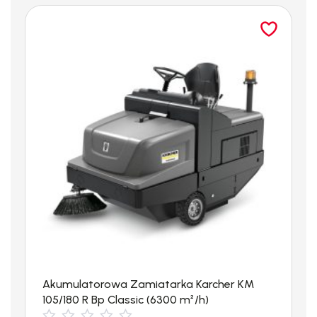
przepływ wody równy 850 l/h.
Dodatkowe uchwyty dają możliwość transportu urządzenia
wraz z dodatkowym wyposażeniem. Myjka może również
zasysać wodę z zewnętrznych źródeł przy pomocy węża
ogrodowego. Wytrzymała pompa korbowodowa jest
zabezpieczona przed zassaniem zanieczyszczeń dużym
filtrem wody.
W standardzie pistolet wysokociśnieniowy EASY!Force z
obrotową lancą, 15 m wąż wysokociśnieniowy i dysza
punktową. Technologia EASY!Force redukuje siłę potrzebną do
utrzymania spustu pistoletu do zera. Dodatkowo urządzenie
posiada system mocowania wyposażenia EASY!Lock
pozwalający 5x szybciej zmieniać wyposażenie niż tradycyjny
Akumulatorowa Zamiatarka Karcher KM
system gwintów.
105/180 R Bp Classic (6300 m²/h)