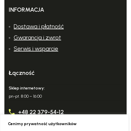
INFORMACJA
Dostawa i płatność
Gwarancja i zwrot
Serwis i wsparcie
Łączność
Sklep internetowy:
pn-pt. 8:00 – 16:00
+48 22 379-54-12
Wysokie osiągi
Cenimy prywatność użytkowników
Kocioł z wężownicą grzewczą jest równomiernie ogrzewany,
info@domowy-expert.pl