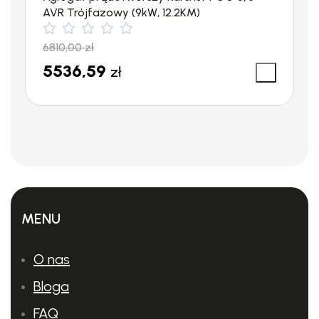
AVR Trójfazowy (9kW, 12.2KM)
pracować, gdy poziom oleju jest zbyt niski.
6810,00
zł
W standardzie pistolet wysokociśnieniowy EASY!Force z
5536,59
obrotową lancą o długości 1050 mm, 15 m profesjonalny wąż
zł
wysokociśnieniowy, dysza punktowa oraz Servo Control.
Technologia EASY!Force redukuje siłę potrzebną do
utrzymania spustu pistoletu do zera. Dodatkowo urządzenie
posiada system mocowania wyposażenia EASY!Lock
pozwalający 5x szybciej zmieniać wyposażenie niż tradycyjny
system gwintów.
MENU
O nas
Bloga
FAQ