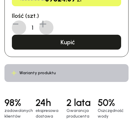
Ilość (szt.)
Kupić
Warianty produktu
98%
24h
2 lata
50%
zadowolonych
еkspresowa
Gwarancja
Oszczędność
klientów
dostawa
producenta
wody