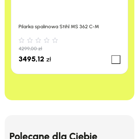
Pilarka spalinowa Stihl MS 362 C-M
4299,00
zł
3495,12
zł
HDS 1000 DE dzięki możliwości podgrzewania wody do
temperatury 98°C, w połączeniu ze środkiem czyszczącym
Polecane dla Ciebie