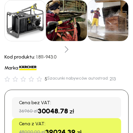
Kod produktu:
1.811-943.0
Marka:
Szacunki nabywców autostrad:
5
213
Cena bez VAT:
30048.78
zł
36960 zł
Cena z VAT:
39024.39
zł
48000.00 zł