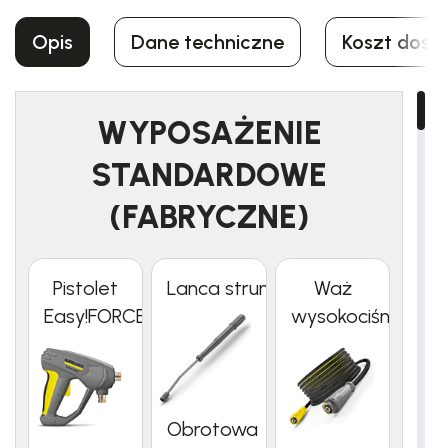
Opis
Dane techniczne
Koszt dost
WYPOSAŻENIE
STANDARDOWE
(FABRYCZNE)
Pistolet
Lanca strumieniowa
Waż
Easy!FORCE
wysokociśnieniow
Obrotowa