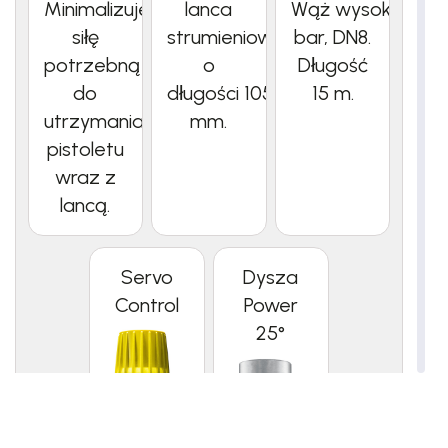
Minimalizuje
lanca
Wąż wysokociśnie
siłę
strumieniowa
bar, DN8.
potrzebną
o
Długość
do
długości 1050
15 m.
utrzymania
mm.
pistoletu
wraz z
lancą.
Servo
Dysza
Control
Power
25°
Bezstopniowa