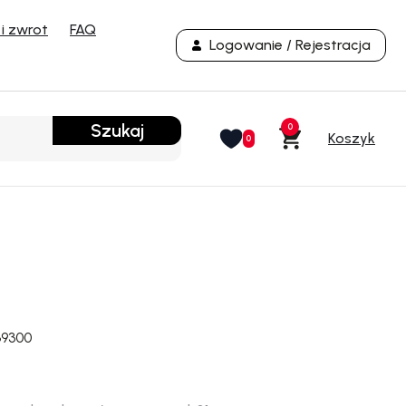
i zwrot
FAQ
Logowanie / Rejestracja
Szukaj
0
0
69300