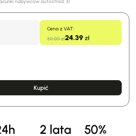
acunki nabywców autostrad:
31
Cena z VAT:
24.39
zł
30.00 zł
Kupić
24h
2 lata
50%