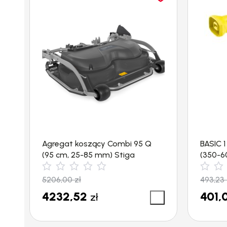
Agregat koszący Combi 95 Q
BASIC 
(95 cm, 25-85 mm) Stiga
(350-60
5206,00
zł
493,23
4232,52
401,
zł