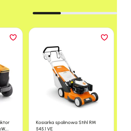
aktor
Kosiarka spalinowa Stihl RM
M
kW,
545.1 VE
R