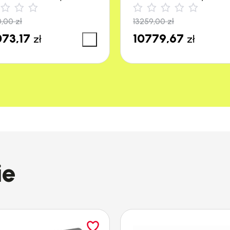
4500 m²) Stiga
0,00
zł
13259,00
zł
73,17
10779,67
zł
zł
ie