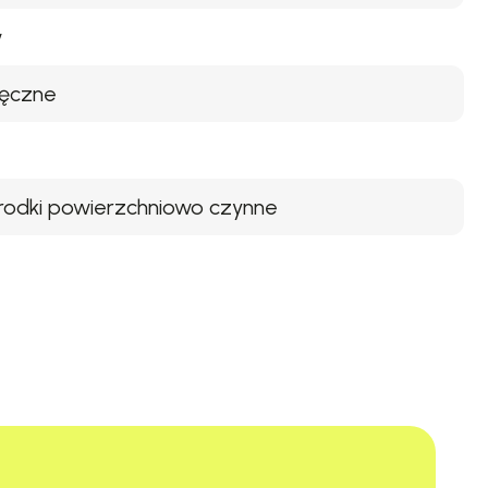
w
 ręczne
rodki powierzchniowo czynne