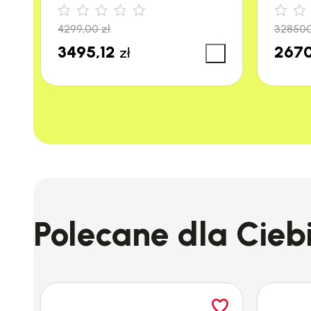
m²/h)
4299,00
zł
32850
3495,12
2670
zł
Polecane dla Cieb