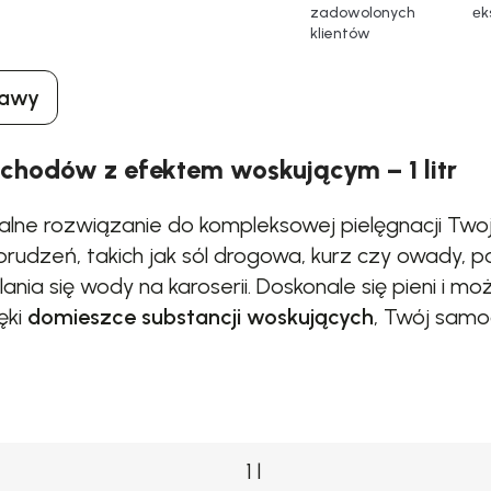
zadowolonych
еk
klientów
tawy
chodów z efektem woskującym – 1 litr
alne rozwiązanie do kompleksowej pielęgnacji T
udzeń, takich jak sól drogowa, kurz czy owady, 
lania się wody na karoserii. Doskonale się pieni i
ęki
domieszce substancji woskujących
, Twój samoc
1 l