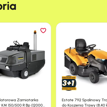
ia​
latorowa Zamiatarka
Estate 792 Spalinowy Tr
r KM 150/500 R Bp (12000
do Koszenia Trawy (8,40 