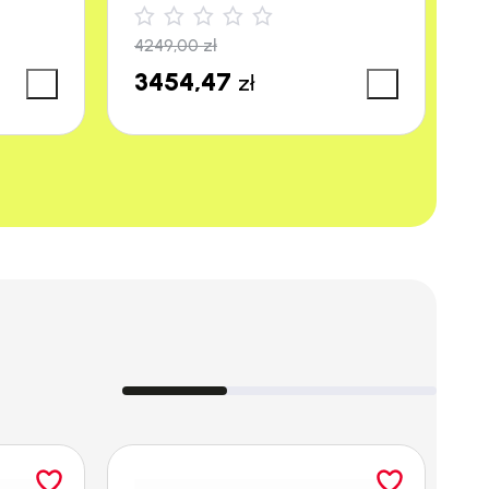
4249,00
zł
3
3454,47
3
zł