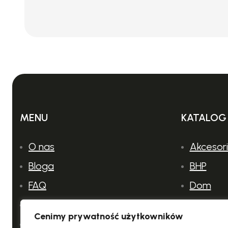
MENU
KATALOG
O nas
Akcesor
Bloga
BHP
FAQ
Dom
Kontakt
Ogród
Cenimy prywatność użytkowników
Polityka prywatności
Profesjo