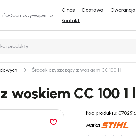
O nas
Dostawa
Gwarancja 
info@domowy-expert.pl
Kontakt
odowych
Środek czyszczący z woskiem CC 100 1 l
z woskiem CC 100 1 l
Kod produktu:
078251
Marka: