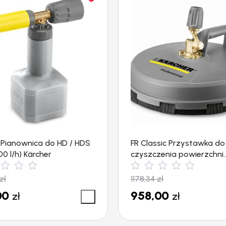
1 Pianownica do HD / HDS
FR Classic Przystawka do
0 l/h) Kärcher
czyszczenia powierzchni
płaskich (300mm, 600l/h)
Kärcher
zł
1178,34
zł
00
958,00
zł
zł