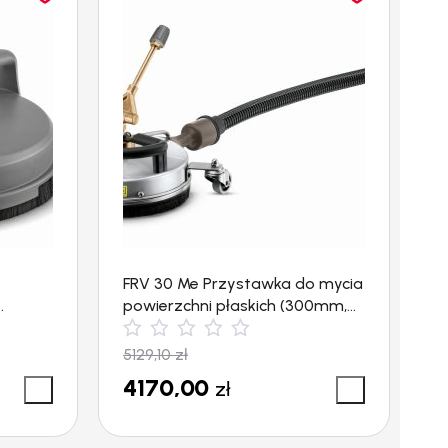
FRV 30 Me Przystawka do mycia
F
powierzchni płaskich (300mm,
p
1300l/h) Kärcher
K
5129,10
zł
3
4170,00
zł