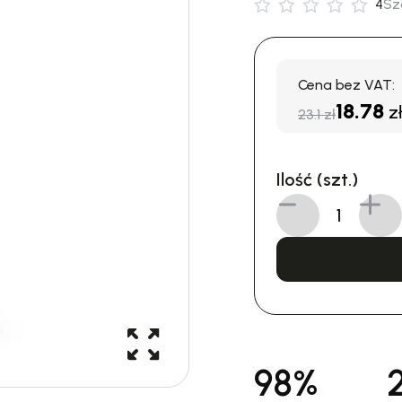
4
Sz
Cena bez VAT:
18.78
zł
23.1 zł
Ilość (szt.)
98%