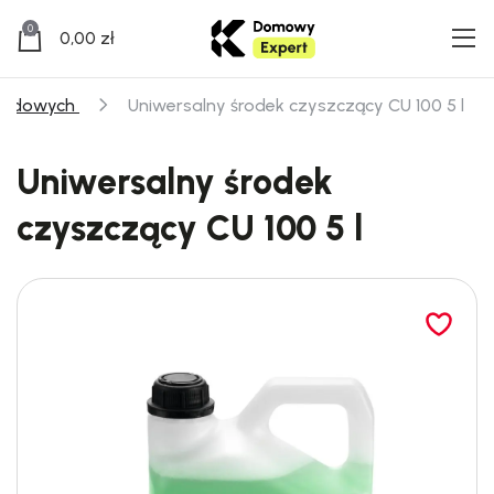
0
0,00
zł
grodowych
Uniwersalny środek czyszczący CU 100 5 l
Uniwersalny środek
czyszczący CU 100 5 l