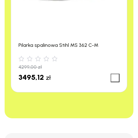
Pilarka spalinowa Stihl MS 362 C-M
4299,00
zł
3495,12
zł