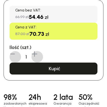
Cena bez VAT:
54.46
zł
66.99 zł
Cena z VAT:
70.73
zł
87.00 zł
Ilość (szt.)
Kupić
98%
24h
2 lata
50%
zadowolonych
еkspresowa
Gwarancja
Oszczędność