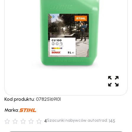
Kod produktu:
07825169101
Marka:
Szacunki nabywców autostrad:
4
145