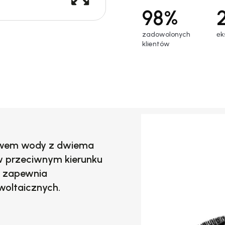
98%
zadowolonych
еk
klientów
ywem wody
z dwiema
w przeciwnym kierunku
 zapewnia
oltaicznych.