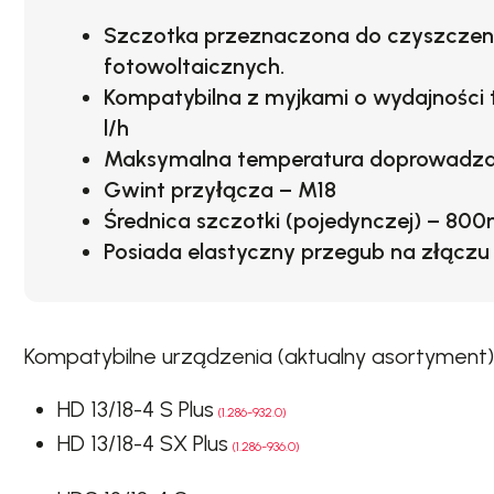
Szczotka przeznaczona do czyszcze
fotowoltaicznych.
Kompatybilna z myjkami o wydajności 
l/h
Maksymalna temperatura doprowadza
Gwint przyłącza –
M18
Średnica szczotki (pojedynczej) –
800
Posiada
elastyczny przegub
na złączu 
Kompatybilne urządzenia (aktualny asortyment)
HD 13/18-4 S Plus
(1.286-932.0)
HD 13/18-4 SX Plus
(1.286-936.0)