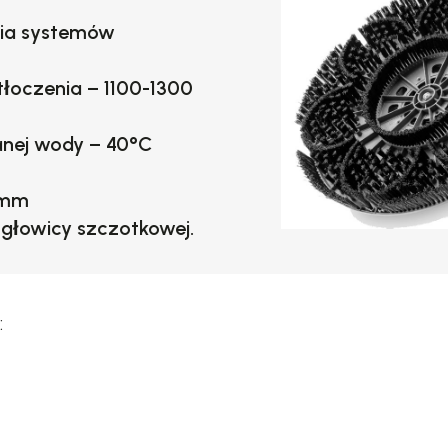
nia systemów
tłoczenia –
1100-1300
nej wody –
40°C
mm
głowicy szczotkowej.
: