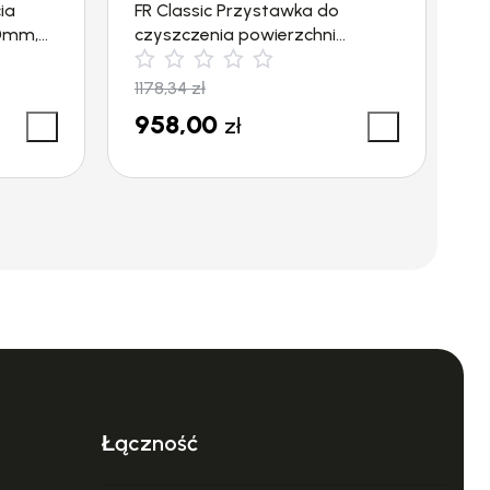
ia
FR Classic Przystawka do
F
00mm,
czyszczenia powierzchni
c
płaskich (300mm, 600l/h)
p
Kärcher
K
1178,34
zł
5
958,00
zł
Łączność