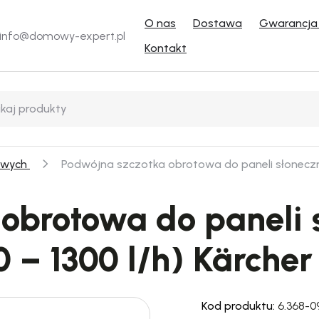
O nas
Dostawa
Gwarancja 
info@domowy-expert.pl
Kontakt
iowych
Podwójna szczotka obrotowa do paneli słonecznyc
obrotowa do paneli s
 – 1300 l/h) Kärcher
Kod produktu:
6.368-0