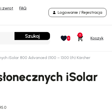
i zwrot
FAQ
Logowanie / Rejestracja
Szukaj
0
0
h iSolar 800 Advanced (1100 – 1300 l/h) Kärcher
łonecznych iSolar
95.0