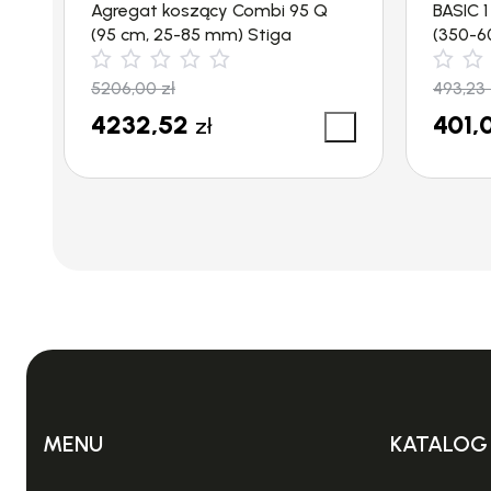
Agregat koszący Combi 95 Q
BASIC 
(95 cm, 25-85 mm) Stiga
(350-60
5206,00
zł
493,23
4232,52
401,
zł
MENU
KATALOG