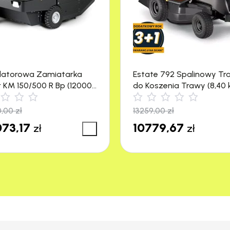
ewności czy będzie pasować do Twojego urządze
i, w szczególności wyświetlane przez dany ekran
latorowa Zamiatarka
Estate 792 Spalinowy Tr
r KM 150/500 R Bp (12000
do Koszenia Trawy (8,40 
nego zestawu jest dokładnie opisana w określonych
4500 m²) Stiga
emy telefonicznie lub poprzez korespondencje e-m
0,00
zł
13259,00
zł
73,17
10779,67
zł
zł