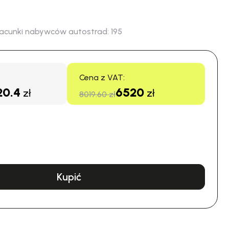
acunki nabywców autostrad:
195
Cena z VAT:
20.4
6520
zł
zł
8019.60 zł
Kupić