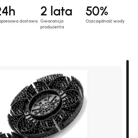
24h
2 lata
50%
spresowa dostawa
Gwarancja
Oszczędność wody
producenta