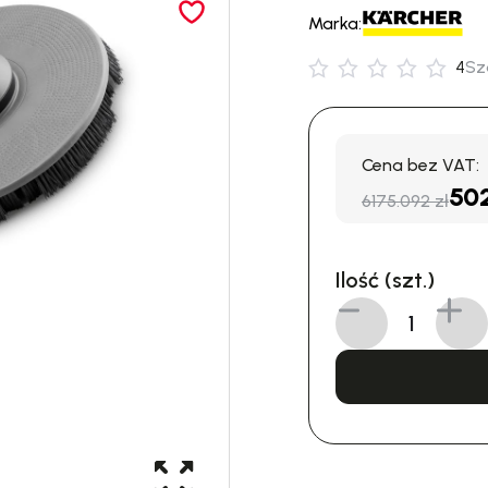
Marka:
4
Sz
Cena bez VAT:
50
6175.092 zł
Ilość (szt.)