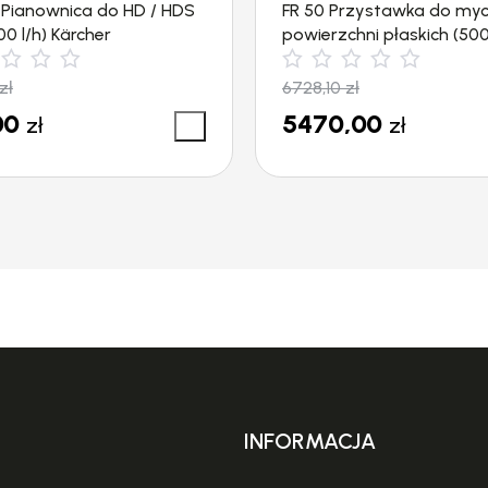
1 Pianownica do HD / HDS
FR 50 Przystawka do myc
0 l/h) Kärcher
powierzchni płaskich (5
1800l/h) Kärcher
zł
6728,10
zł
00
5470,00
zł
zł
INFORMACJA