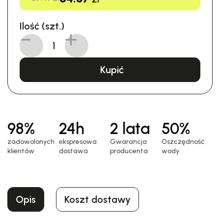
Ilość (szt.)
Kupić
98%
24h
2 lata
50%
zadowolonych
еkspresowa
Gwarancja
Oszczędność
klientów
dostawa
producenta
wody
Opis
Koszt dostawy