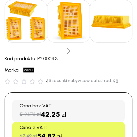
Kod produktu:
PY.0004.3
Marka:
Szacunki nabywców autostrad:
4
98
Cena bez VAT:
42.25
zł
51.9673 zł
Cena z VAT:
54.87
zł
67.49 zł