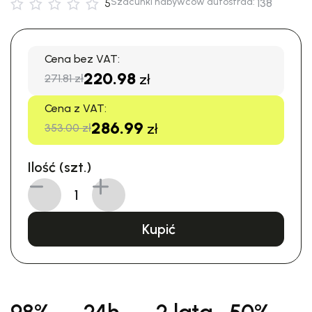
Szacunki nabywców autostrad:
5
138
Cena bez VAT:
220.98
zł
271.81 zł
Cena z VAT:
286.99
zł
353.00 zł
Ilość (szt.)
Kupić