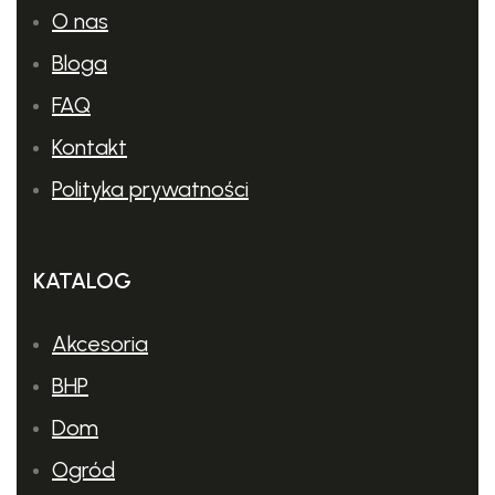
O nas
Zalecany
STIHL SB 90
granulat
Bloga
FAQ
Kontakt
Polityka prywatności
KATALOG
Akcesoria
BHP
Dom
Ogród