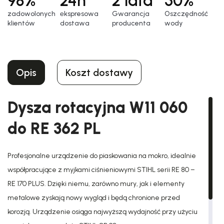
98%
24h
2 lata
50%
zadowolonych
еkspresowa
Gwarancja
Oszczędność
klientów
dostawa
producenta
wody
Opis
Koszt dostawy
Dysza rotacyjna W11 060
do RE 362 PL
Profesjonalne urządzenie do piaskowania na mokro, idealnie
współpracujące z myjkami ciśnieniowymi STIHL serii RE 80 –
RE 170 PLUS. Dzięki niemu, zarówno mury, jak i elementy
metalowe zyskają nowy wygląd i będą chronione przed
korozją. Urządzenie osiąga najwyższą wydajność przy użyciu