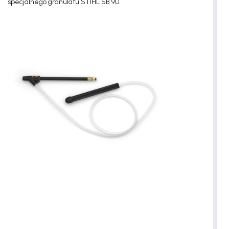
specjalnego granulatu STIHL SB 90.