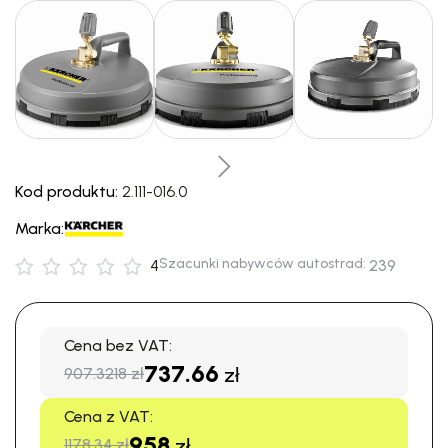
Kod produktu:
2.111-016.0
Marka:
Szacunki nabywców autostrad:
4
239
Cena bez VAT:
737.66
zł
907.3218 zł
Cena z VAT:
958
zł
1178.34 zł