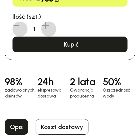
Ilość (szt.)
Kupić
98%
24h
2 lata
50%
zadowolonych
еkspresowa
Gwarancja
Oszczędność
klientów
dostawa
producenta
wody
Opis
Koszt dostawy