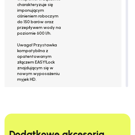
charakteryzuje się
imponującym
ciśnieniem roboczym
do
150 barów
oraz
przepływem wody na
poziomie
600 l/h
.
Uwaga!
Przystawka
kompatybilna z
opatentowanym
złączem EASY!Lock
znajdującym się w
nowym wyposażeniu
myjek HD.
Posiadając starego
typu osprzęt (dysza,
lanca, pistolet – M18),
możesz zakupić tą
samą przystawkę, ale
z dedykowanym
gwintem
FR Classic
Dodatkowe akcesoria​
(2.643-476.0) .