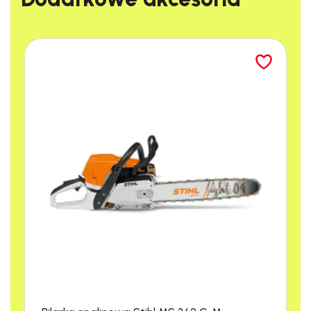
Uwaga! Do
poprawnego
działania
przystawki
należy dokupić
odpowiednie
dysze.
Nie masz
pewności jaką
dyszę wybrać –
zadzwoń i
zapytaj pod
numer +48 22
379-54-12