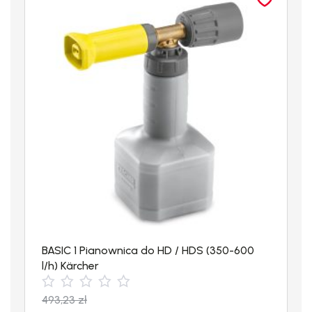
Dysze
Dobierane
indywidualnie do
każdego
urządzenia
Waga z
2
opakowaniem
(kg)
BASIC 1 Pianownica do HD / HDS (350-600
l/h) Kärcher
493,23
zł