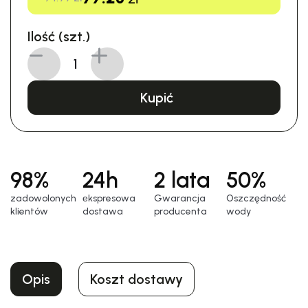
Ilość (szt.)
Kupić
98%
24h
2 lata
50%
zadowolonych
еkspresowa
Gwarancja
Oszczędność
klientów
dostawa
producenta
wody
Opis
Koszt dostawy