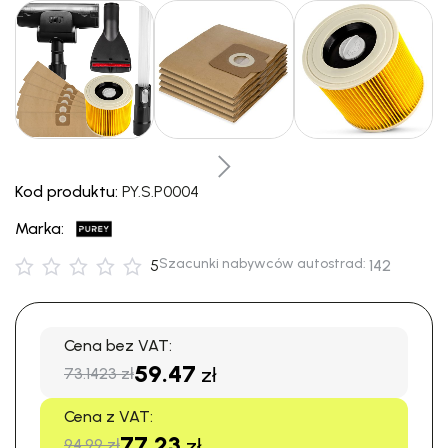
Kod produktu:
PY.S.P0004
Marka:
Szacunki nabywców autostrad:
5
142
Cena bez VAT:
59.47
zł
73.1423 zł
Cena z VAT:
77.23
zł
94.99 zł