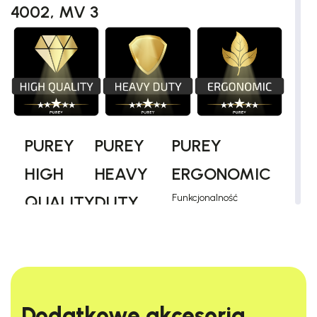
4002, MV 3
PUREY
PUREY
PUREY
HIGH
HEAVY
ERGONOMIC
QUALITY
DUTY
Funkcjonalność
połączona z
Najwyższa
Maksymalna
komfortem.
jakość
wytrzymałość i
Optymalna
materiałów i
niezawodność.
konstrukcja zapewnia
perfekcyjne
Zaprojektowany
wygodę użytkowania i
wykonanie.
z myślą o
Dodatkowe akcesoria​
maksymalną