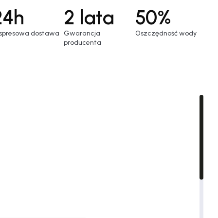
24h
2 lata
50%
spresowa dostawa
Gwarancja
Oszczędność wody
producenta