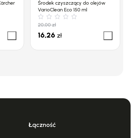
Kärcher
Środek czyszczący do olejów
Ś
VarioClean Eco 150 ml
5
20,00
zł
3
16,26
3
zł
Łączność