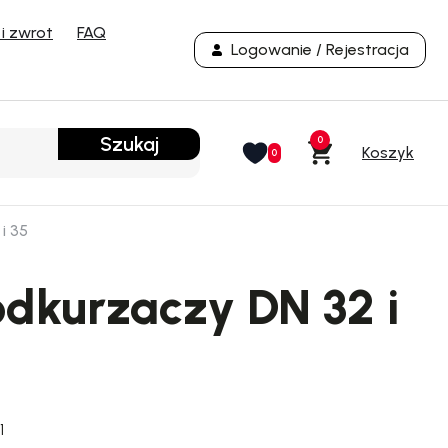
i zwrot
FAQ
Logowanie / Rejestracja
Szukaj
0
0
i 35
dkurzaczy DN 32 i
1