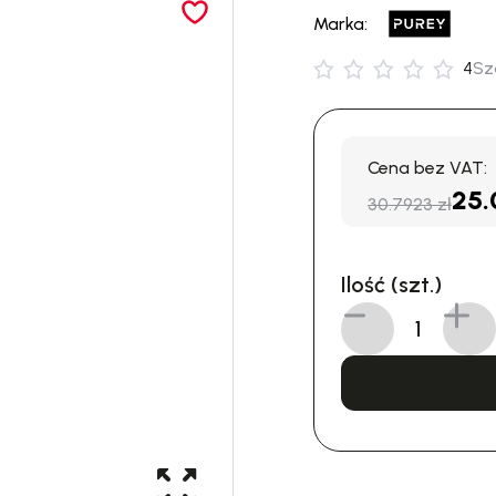
Marka:
4
Sz
Cena bez VAT:
25.
30.7923 zł
Ilość (szt.)