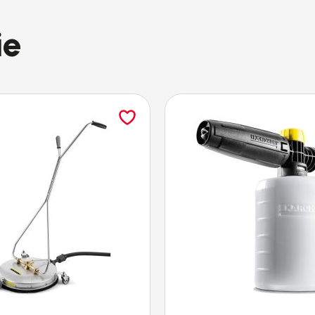
32 mm (DN 32) i 35 mm (D
ie
wewnętrzne)
180 mm
290 mm
Wysokiej jakości tworzywo
Czarny
Półprzeźroczyste