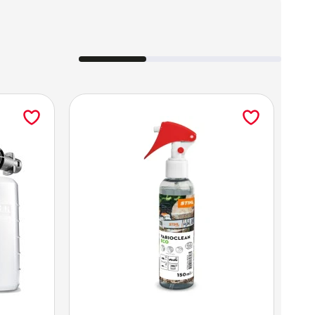
N 35) – (dwustopniowe mocowanie
, odporne na uszkodzenia