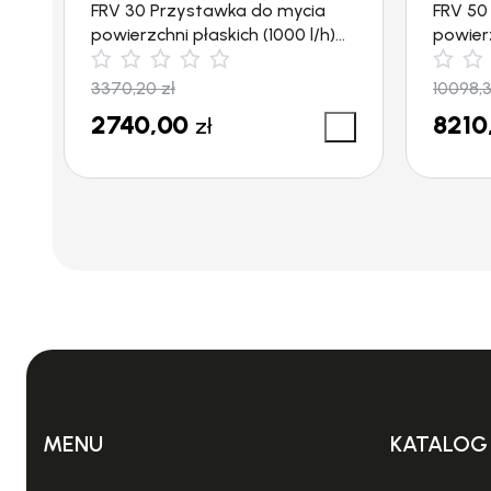
FRV 30 Przystawka do mycia
FRV 50
powierzchni płaskich (1000 l/h)
powier
✖ Wyczyść
Kärcher
2000l/h
KARCHER – o średnicy zewnętrznej 32 i 35 
3370,20
zł
10098,
LAVOR – o średnicy zewnętrznej 32 i 35 mm
2740,00
8210
zł
BOSCH – o średnicy zewnętrznej 32 i 35 mm
ELECTROLUX – o średnicy zewnętrznej 32 i 
MIELE – o średnicy zewnętrznej 32 i 35 mm
PHILIPS – o średnicy zewnętrznej 32 i 35 mm
SAMSUNG – o średnicy zewnętrznej 32 i 35
HOOVER – o średnicy zewnętrznej 32 i 35 m
ROWENTA – o średnicy zewnętrznej 32 i 35 
LG – o średnicy zewnętrznej 32 i 35 mm
AMICA – o średnicy zewnętrznej 32 i 35 mm
ZELMER – o średnicy zewnętrznej 32 i 35 m
MENU
KATALOG
TEFAL – o średnicy zewnętrznej 32 i 35 mm
NILFISK – o średnicy zewnętrznej 32 i 35 mm