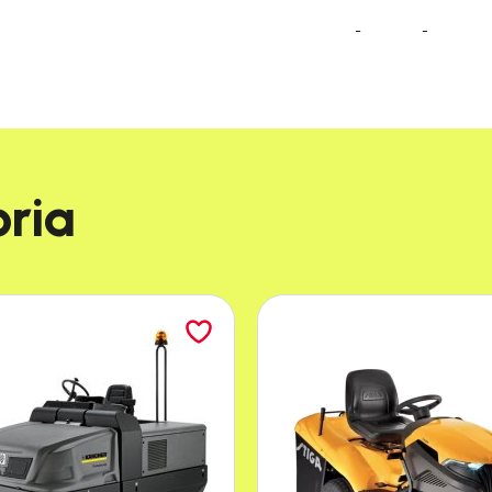
Ergonomiczna budow
any z
Ssawka PUREY Ergonomic została zaprojek
z myślą o maksymalnej wygodzie użytkowan
Łatwy montaż i obsługa. Dostosowana do r
przestrzeni.
ia​
została do czyszczenia trudnodostępnych miejsc. 
zy zakamarków mebli.
ajdrobniejszych szczelin i skutecznie usuwa kurz, 