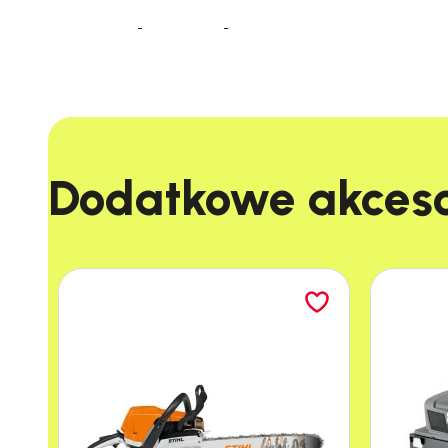
Wysoka jakość
Ssawka PUREY High Quality to produkt wykon
trwałych materiałów. Zapewnia doskonałe
dopasowanie, niezawodność oraz spełnia
najwyższe standardy jakości.
Dodatkowe akcesor
Opis produktu
Elastyczna ssawka szczelinowa Purey stowrzona 
łączeń foteli, kratek wentylacyjnych, szuflad c
Wyposażona w mikro-rurki, pozwala dotrzeć do n